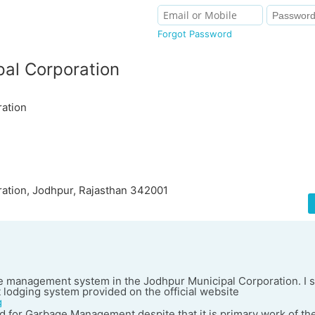
Forgot Password
al Corporation
ation
ation, Jodhpur, Rajasthan 342001
e management system in the Jodhpur Municipal Corporation. I s
t lodging system provided on the official website
g
d for Garbage Management despite that it is primary work of th