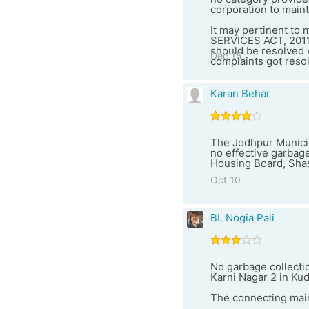
corporation to maint
It may pertinent 
SERVICES ACT, 2011"
should be resolved w
Dec 15
complaints got resol
Karan Behar
The Jodhpur Municipal
no effective garbage
Housing Board, Shas
Oct 10
BL Nogia Pali
No garbage collectio
Karni Nagar 2 in Kud
The connecting main