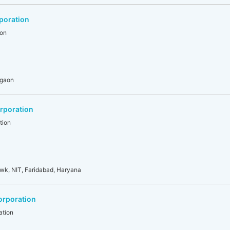
poration
ion
rgaon
rporation
tion
owk, NIT, Faridabad, Haryana
orporation
ation