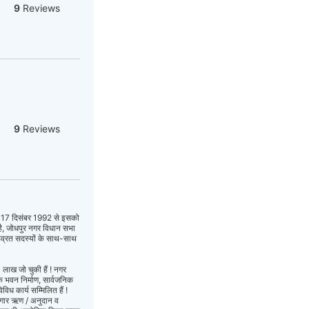
9
Reviews
9
Reviews
चात 17 दिसंबर 1992 से इसको
त है, जोधपुर नगर विधान सभा
छ: सहव्रत सदस्यों के साथ-साथ
लाख जो चुकी हैं ! नगर
क भवन निर्माण, सार्वजनिक
िध कार्य सम्मिलित हैं !
ोजगार ऋण / अनुदान व