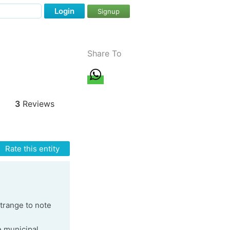
Login
Signup
Share To
3
Reviews
Rate this entity
trange to note
e municipal