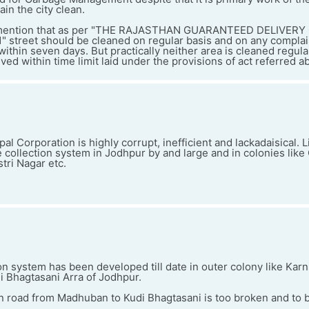
ain the city clean.
to mention that as per "THE RAJASTHAN GUARANTEED DELIVERY
 street should be cleaned on regular basis and on any compla
ithin seven days. But practically neither area is cleaned regula
ved within time limit laid under the provisions of act referred a
 Corporation is highly corrupt, inefficient and lackadaisical. Li
 collection system in Jodhpur by and large and in colonies lik
tri Nagar etc.
n system has been developed till date in outer colony like Karn
i Bhagtasani Arra of Jodhpur.
 road from Madhuban to Kudi Bhagtasani is too broken and to b