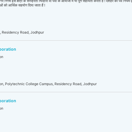
गर निगम इस क्षेत्र के संस्क्रती त्योहारो वा पर्वो के आयोजा मे भी पूर्ण सहायता करता हैं ! दशहरे का पर्व निय
्थाओं को आर्थिक सहयोग दिया जाता हैं !
, Residency Road, Jodhpur
poration
on
on, Polytechnic College Campus, Residency Road, Jodhpur
poration
on