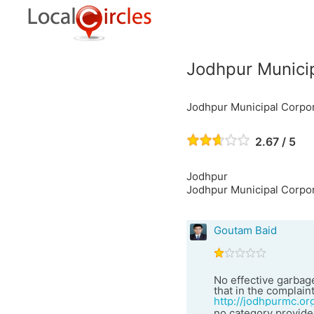
Jodhpur Municip
Jodhpur Municipal Corpor
2.67 / 5
Jodhpur
Jodhpur Municipal Corpor
Goutam Baid
No effective garbag
that in the complain
http://jodhpurmc.or
no category provide