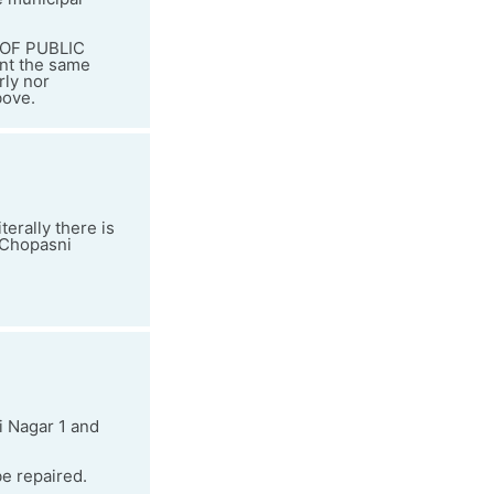
 OF PUBLIC
int the same
rly nor
bove.
terally there is
e Chopasni
i Nagar 1 and
e repaired.